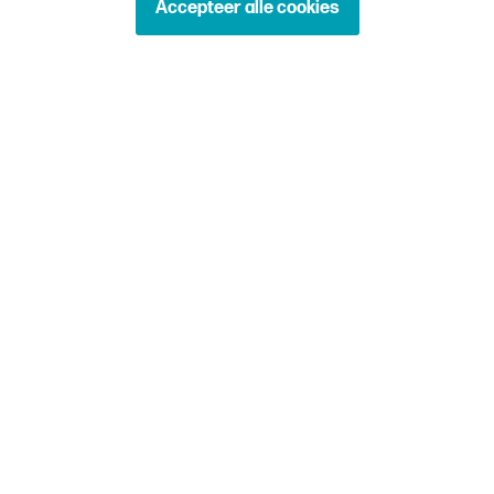
Accepteer alle cookies
Maturiteits
traject
Dit traject helpt de aankoopmaturiteit verhogen en
strategische partnerships opbouwen om kosten te
drukken, processen te verbeteren en winst te
vergroten.
Verken dit traject
Waarom klanten
voor mij
kiezen?